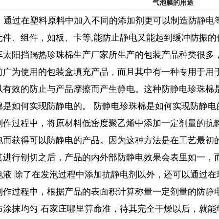
气泡膜的用途
在塑料原料中加入不同的添加剂更可以制造防静电等
元件、组件，如板、卡等,能防止静电又能起到缓冲防振的
车太阳挡隔热珍珠棉生产厂家所生产的包装产品种类很多
前广为使用的包装盒填充产品，而且其中有一种专用于用
以有效的防止与产品摩擦而产生静电。这种防静电珍珠棉
棉是如何实现防静电的。 防静电珍珠棉是如何实现防静电的
制作过程中，将原材料低密度聚乙烯中添加一定剂量的抗
泡而获得可以防静电的产品。因为这种方法是在工艺最初
其进行刨切之后，产品的内外部防静电效果会表里如一，而
电液 除了在发泡过程中添加抗静电剂以外，还可以通过在
制作过程中，根据产品的表面积计算称量一定剂量的防静电
布涂抹均匀 石家庄哪里算命准，待其完全干燥以后，就能