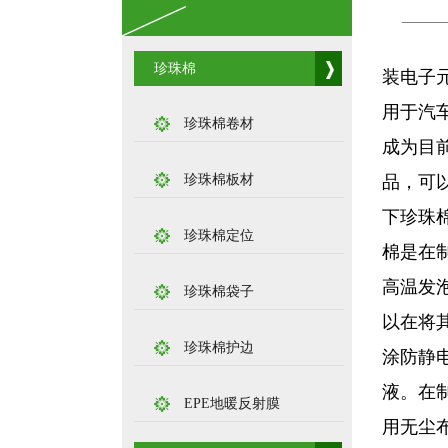
通过
珍珠棉
装电子
用于汽
珍珠棉卷材
成为目
珍珠棉板材
品，可
下珍珠
珍珠棉定位
棉是在
高温发
珍珠棉袋子
以在将
珍珠棉护边
涂防静
液。在
EPE地暖反射膜
用无尘