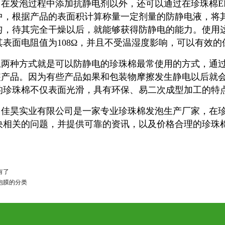
了在发泡过程中添加抗静电剂以外，还可以通过在珍珠棉E
中，根据产品的表面积计算称量一定剂量的防静电液，将其
匀，待其完全干燥以后，就能够获得防静电的能力。使用这
其表面电阻值为108Ω，并且不受温湿度影响，可以有效
上两种方式就是可以防静电的珍珠棉最常使用的方式，通
包装产品。因为有些产品如果和包装物摩擦发生静电以后就
的珍珠棉不仅表面光滑，具有环保、易二次成型加工的特
州佳昊实业有限公司是一家专业珍珠棉发泡生产厂家，在
决相关的问题，并提供可靠的资讯，以及价格合理的珍珠
有了
泡膜的分类