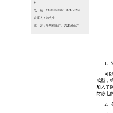
村
电 话：13488106896 15829758266
联系人：韩先生
主 营：珍珠棉生产、汽泡袋生产
1、
可
成型，
加入了
防静电
2、