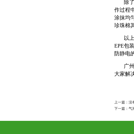
除
作过程
涂抹均
珍珠棉
以
EPE
防静电
广
大家解
上一篇：没
下一篇：
气