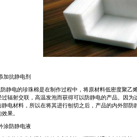
添加抗静电剂
以防静电的珍珠棉是在制作过程中，将原材料低密度聚乙
经过辐射交联，高温发泡而获得可以防静电的产品。因为
防静电材料，所以在将其进行刨切之后，产品的内外部防
的效果。
外涂防静电液