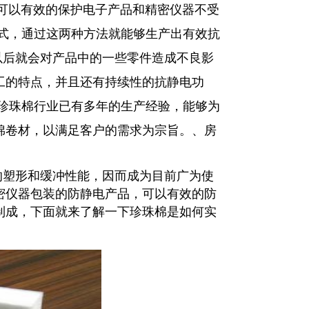
，可以有效的保护电子产品和精密仪器不受
式，通过这两种方法就能够生产出有效抗
以后就会对产品中的一些零件造成不良影
工的特点，并且还有持续性的抗静电功
珍珠棉行业已有多年的生产经验，能够为
棉卷材，以满足客户的需求为宗旨。、房
的塑形和缓冲性能，因而成为目前广为使
密仪器包装的防静电产品，可以有效的防
制成，下面就来了解一下珍珠棉是如何实