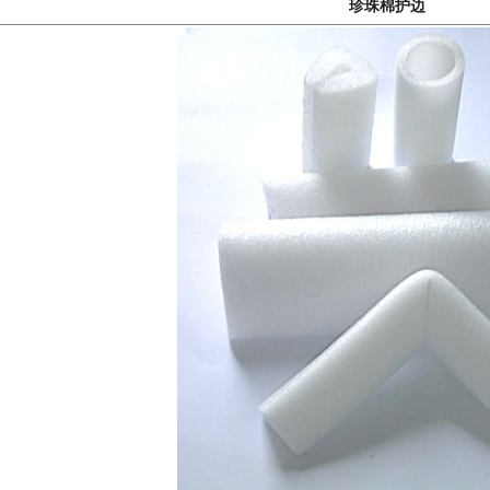
珍珠棉护边