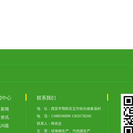
闻中心
联系我们
地 址：西安市鄠邑区五竹街办侯家庙村
司新闻
电 话：13488106896 15829758266
业资讯
联系人：韩先生
见问题
主 营：珍珠棉生产、汽泡袋生产